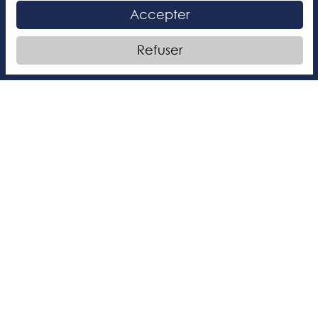
Accepter
Refuser
Sports
Utilisation des installations (gymnase, salle de
musculation,salle de judo, piscine, aréna, terrains
multisports et parc de la Promenade-Bellerive). Ce
programme prône aussi les activités en plein air.