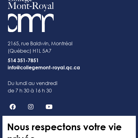
2165, rue Baldwin, Montréal
(Québec) H1L 5A7
514 351-7851
info@collegemont-royal.qc.ca
Du lundi au vendredi
de 7 h 30 à 16 h 30
Nous respectons votre vie
Collège Mont-Royal