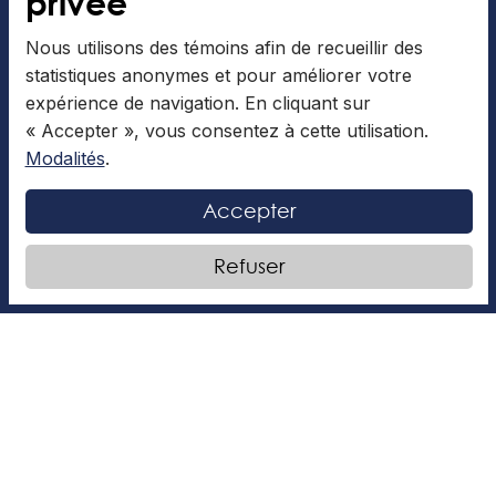
privée
Menu cafétéria
Nous utilisons des témoins afin de recueillir des
Bibliothèque
statistiques anonymes et pour améliorer votre
Journal étudiant
expérience de navigation. En cliquant sur
Calendriers
« Accepter », vous consentez à cette utilisation.
Modalités
.
Code et règlements
Accepter
Nous joindre
Refuser
Nos concentrations
Danse
Métiers de la scène
Natation