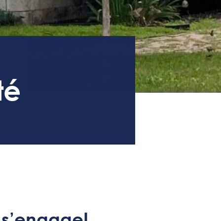
té
 s’engage!