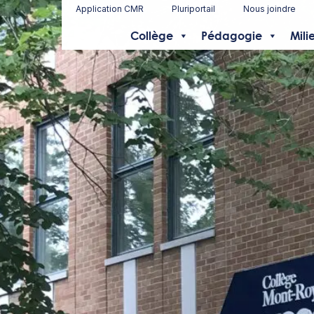
Application CMR
Pluriportail
Nous joindre
Collège
Pédagogie
Mili