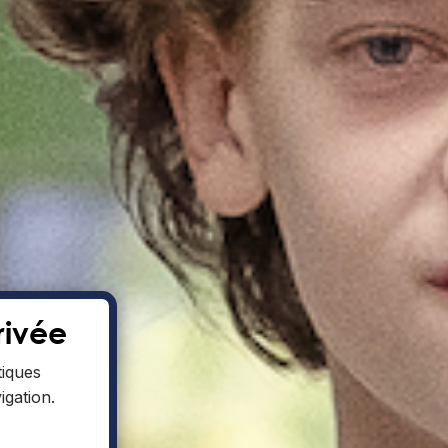
rivée
tiques
gation.