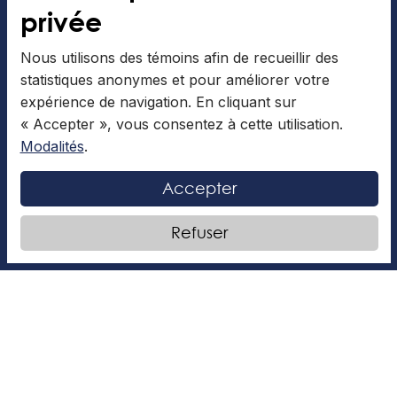
privée
Nous utilisons des témoins afin de recueillir des
Collège Mont-Royal
statistiques anonymes et pour améliorer votre
expérience de navigation. En cliquant sur
Menu cafétéria
« Accepter », vous consentez à cette utilisation.
Bibliothèque
Modalités
.
Journal étudiant
Accepter
Calendriers
Code et règlements
Refuser
Nous joindre
Nos concentrations