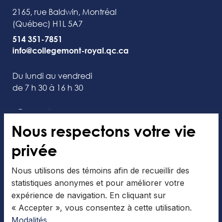
2165, rue Baldwin, Montréal
(Québec) H1L 5A7
514 351-7851
info@collegemont-royal.qc.ca
Du lundi au vendredi
de 7 h 30 à 16 h 30
Nous respectons votre vie
privée
Collège Mont-Royal
Nous utilisons des témoins afin de recueillir des
Menu cafétéria
statistiques anonymes et pour améliorer votre
Bibliothèque
expérience de navigation. En cliquant sur
Journal étudiant
« Accepter », vous consentez à cette utilisation.
Modalités
.
Calendriers