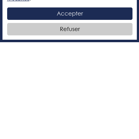
Code et règlements
Accepter
Refuser
Nous joindre
Nos concentrations
Danse
Métiers de la scène
Natation
Patinage artistique
Les Brigades Culinaires
Inscription à l'infolettre