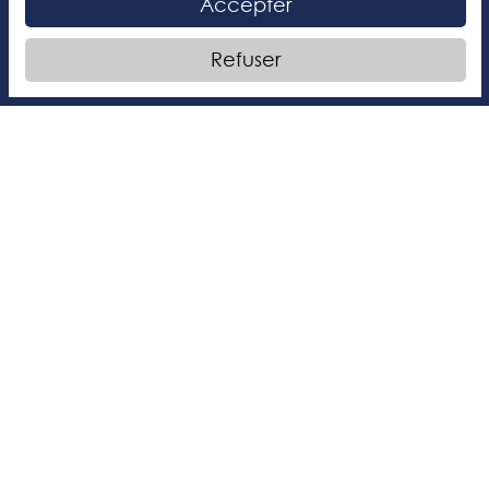
Accepter
Nous offrons un environnement à
Refuser
dimension humaine favorable à
l’enseignement, à l’acquisition de
connaissances et de compétences.
Notre personnel dévoué permet à nos
élèves de se réaliser lors de leurs études
au Collège Mont-Royal. Bienvenue chez
vous!