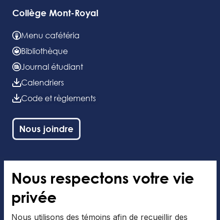
Collège Mont-Royal
Menu cafétéria
Bibliothèque
Journal étudiant
Calendriers
Code et règlements
Nous joindre
Nous respectons votre vie
Nos concentrations
privée
Danse
Nous utilisons des témoins afin de recueillir des
Métiers de la scène