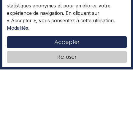
statistiques anonymes et pour améliorer votre
Natation
expérience de navigation. En cliquant sur
Patinage artistique
« Accepter », vous consentez à cette utilisation.
Modalités
.
Les Brigades Culinaires
Accepter
Inscription à l'infolettre
Refuser
Admission
Consulter
l’application