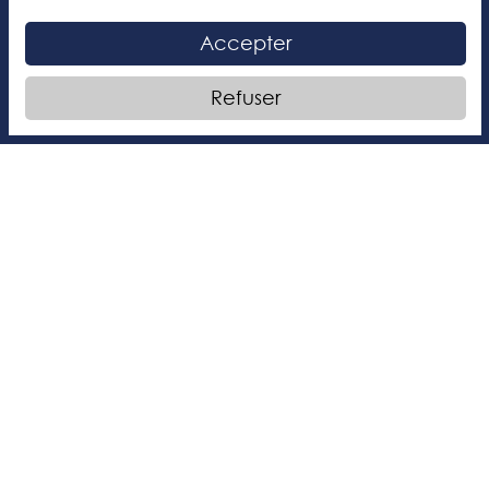
Nos concentrations
Accepter
Danse
Refuser
Métiers de la scène
Natation
Patinage artistique
Les Brigades Culinaires
Inscription à l'infolettre
Admission