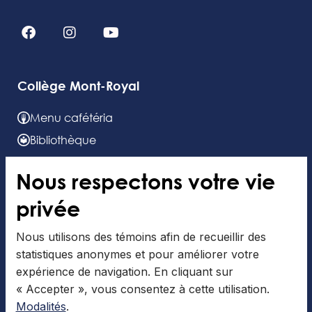
Collège Mont-Royal
Menu cafétéria
Bibliothèque
Journal étudiant
Nous respectons votre vie
Calendriers
privée
Code et règlements
Nous utilisons des témoins afin de recueillir des
Nous joindre
statistiques anonymes et pour améliorer votre
expérience de navigation. En cliquant sur
« Accepter », vous consentez à cette utilisation.
Modalités
.