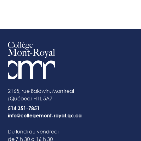
2165, rue Baldwin, Montréal
(Québec) H1L 5A7
514 351-7851
info@collegemont-royal.qc.ca
Du lundi au vendredi
de 7 h 30 à 16 h 30