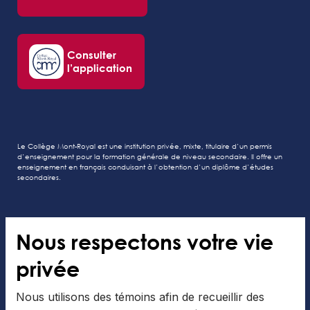
Consulter
l’application
Le Collège Mont-Royal est une institution privée, mixte, titulaire d’un permis
d’enseignement pour la formation générale de niveau secondaire. Il offre un
enseignement en français conduisant à l’obtention d’un diplôme d’études
secondaires.
Nous respectons votre vie
Tous droits réservés au Collège Mont-Royal
privée
Modalités
Gérer les cookies
Nous utilisons des témoins afin de recueillir des