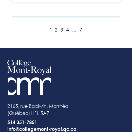
1
2
3
4
…
7
2165, rue Baldwin, Montréal
(Québec) H1L 5A7
514 351-7851
info@collegemont-royal.qc.ca