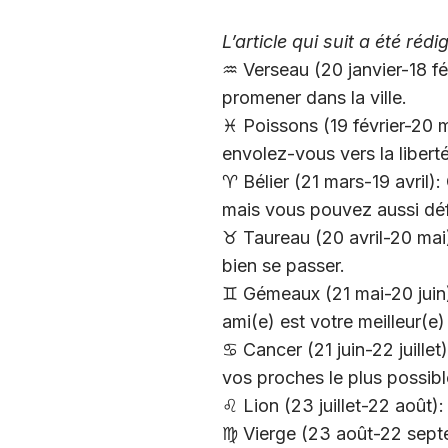
L’article qui suit a été réd
♒️ Verseau (20 janvier-18 fév
promener dans la ville.
♓️ Poissons (19 février-20 
envolez-vous vers la liberté
♈️ Bélier (21 mars-19 avril)
mais vous pouvez aussi déf
♉️ Taureau (20 avril-20 mai
bien se passer.
♊️ Gémeaux (21 mai-20 juin)
ami(e) est votre meilleur(e) 
♋️ Cancer (21 juin-22 juill
vos proches le plus possibl
♌️ Lion (23 juillet-22 août
♍️ Vierge (23 août-22 sept