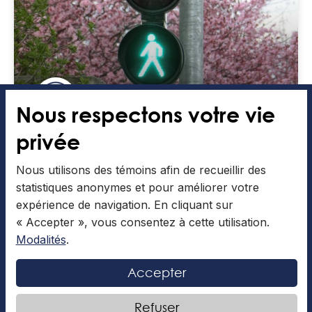
Nous respectons votre vie
privée
Utiles ou pas?
Nous utilisons des témoins afin de recueillir des
L’article qui suit a été rédigé par Charlotte I. Nous
statistiques anonymes et pour améliorer votre
avons tous déjà appuyé sur un bouton d’appel de
feux pour les piétons, mais est-ce
expérience de navigation. En cliquant sur
« Accepter », vous consentez à cette utilisation.
LIRE LA SUITE »
Modalités
.
Accepter
Articles collaboratifs
6 février 2026
Refuser