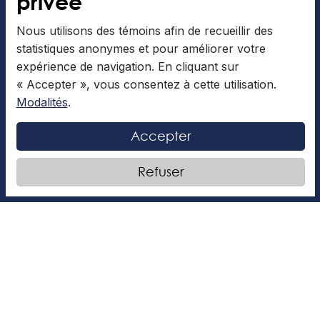
privée
Nous utilisons des témoins afin de recueillir des
statistiques anonymes et pour améliorer votre
À LA UNE
expérience de navigation. En cliquant sur
« Accepter », vous consentez à cette utilisation.
Modalités
.
Accepter
Refuser
Dans la rue, Noël résonne
L’article qui suit a été rédigé par Éléonore F. Chers
lecteurs, Le temps des fêtes vient de se terminer…
Quelques maisons du quartier sont encore