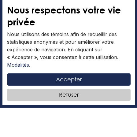
Nous respectons votre vie
privée
La sélection👑
Nous utilisons des témoins afin de recueillir des
statistiques anonymes et pour améliorer votre
expérience de navigation. En cliquant sur
Tu as besoin d’un livre accrochant qui fait rêver? Tu
veux savoir ce qui se cache derrière le masque des
« Accepter », vous consentez à cette utilisation.
membres d’une lignée royale? «La
Modalités
.
LIRE LA SUITE »
Accepter
Refuser
Camille Lamarche
10 Décembre 2025
SPORTS ET LOISIRS