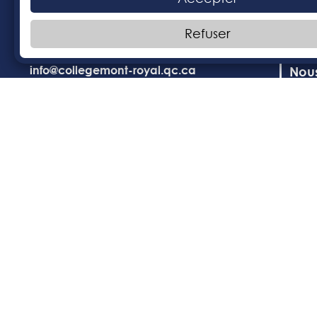
Cale
2165, rue Baldwin, Montréal
(Québec) H1L 5A7
Code
Refuser
514 351-7851
info@collegemont-royal.qc.ca
Nous
Du lundi au vendredi
de 7 h 30 à 16 h 30
Le Collèg
conduisan
Tous droits réservés au Collège Mont-Royal