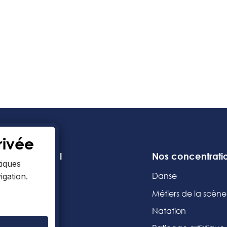
rivée
ge Mont-Royal
Nos concentrati
tiques
 cafétéria
Danse
gation.
iothèque
Métiers de la scène
nal étudiant
Natation