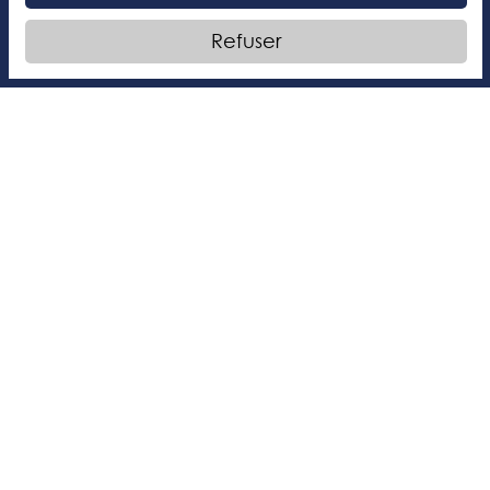
Refuser
Articles collaboratifs
30 janvier 2026
À LA UNE
Les origines de la Saint-Valentin
Chaque année, au mois de février, les vitrines des
magasins se parent de rouge et de rose, les