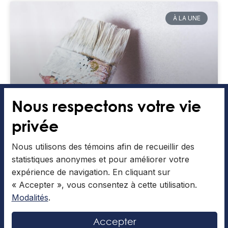
À LA UNE
Nous respectons votre vie
privée
La couleur de l’année : un choix
Nous utilisons des témoins afin de recueillir des
litigieux?
statistiques anonymes et pour améliorer votre
expérience de navigation. En cliquant sur
L’article qui suit a été rédigé par Éléonore F. Cher
« Accepter », vous consentez à cette utilisation.
lecteur, chère lectrice, J’ai le goût de me plaindre.
L’année 2026 à peine entamée, j’ai
Modalités
.
Accepter
LIRE LA SUITE »