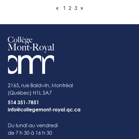
«
1
2
3
»
2165, rue Baldwin, Montréal
(Québec) H1L 5A7
514 351-7851
info@collegemont-royal.qc.ca
Du lundi au vendredi
de 7 h 30 à 16 h 30