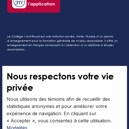
l’application
Le Collège Mont-Royal est une institution privée, mixte, titulaire d’un permis
d’enseignement pour la formation générale de niveau secondaire. Il offre un
enseignement en français conduisant à l’obtention d’un diplôme d’études
secondaires.
Nous respectons votre vie
Tous droits réservés au Collège Mont-Royal
privée
Modalités
Gérer les cookies
Nous utilisons des témoins afin de recueillir des
statistiques anonymes et pour améliorer votre
expérience de navigation. En cliquant sur
« Accepter », vous consentez à cette utilisation.
Modalités
.