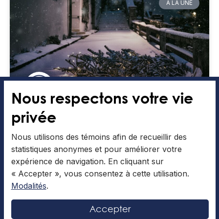
À LA UNE
Nous respectons votre vie
privée
Dans la rue, Noël résonne
Nous utilisons des témoins afin de recueillir des
L’article qui suit a été rédigé par Éléonore F. Chers
statistiques anonymes et pour améliorer votre
lecteurs, Le temps des fêtes vient de se terminer…
Quelques maisons du quartier sont encore
expérience de navigation. En cliquant sur
« Accepter », vous consentez à cette utilisation.
LIRE LA SUITE »
Modalités
.
Accepter
Articles collaboratifs
4 Décembre 2025