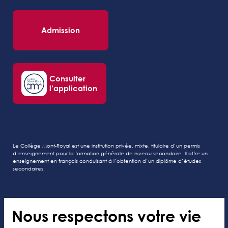
Admission
Consulter
l’application
Le Collège Mont-Royal est une institution privée, mixte, titulaire d’un permis
d’enseignement pour la formation générale de niveau secondaire. Il offre un
enseignement en français conduisant à l’obtention d’un diplôme d’études
secondaires.
Nous respectons votre vie
Tous droits réservés au Collège Mont-Royal