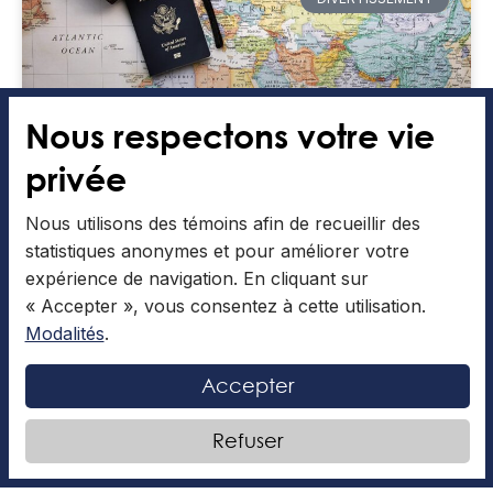
Nous respectons votre vie
privée
Nous utilisons des témoins afin de recueillir des
Manchester, une ville à découvrir
statistiques anonymes et pour améliorer votre
expérience de navigation. En cliquant sur
« Accepter », vous consentez à cette utilisation.
Qui n’a jamais rêvé de visiter l’Angleterre? Ce pays,
connu entre autres pour ses cabines téléphoniques
Modalités
.
rouges, sa monarchie et sa campagne verdoyante,
est riche
Accepter
LIRE LA SUITE »
Refuser