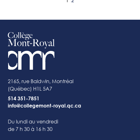
1
2
2165, rue Baldwin, Montréal
(Québec) H1L 5A7
514 351-7851
info@collegemont-royal.qc.ca
Du lundi au vendredi
de 7 h 30 à 16 h 30