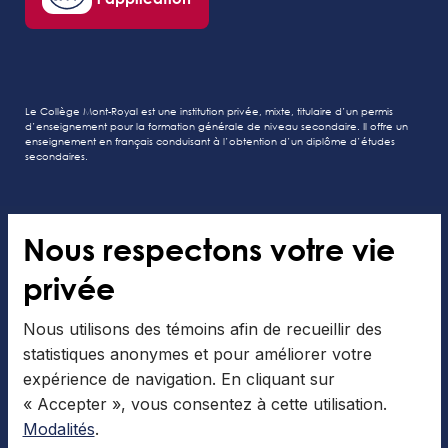
Le Collège Mont-Royal est une institution privée, mixte, titulaire d’un permis
d’enseignement pour la formation générale de niveau secondaire. Il offre un
enseignement en français conduisant à l’obtention d’un diplôme d’études
secondaires.
Nous respectons votre vie
Tous droits réservés au Collège Mont-Royal
privée
Modalités
Gérer les cookies
Nous utilisons des témoins afin de recueillir des
statistiques anonymes et pour améliorer votre
expérience de navigation. En cliquant sur
« Accepter », vous consentez à cette utilisation.
Modalités
.