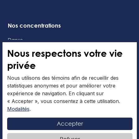
Nos concentrations
Danse
Métiers de la scène
Nous respectons votre vie
Natation
privée
Patinage artistique
Nous utilisons des témoins afin de recueillir des
Les Brigades Culinaires
statistiques anonymes et pour améliorer votre
expérience de navigation. En cliquant sur
Inscription à l'infolettre
« Accepter », vous consentez à cette utilisation.
Modalités
.
Accepter
Admission