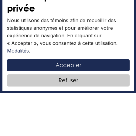
Métiers de la scène
privée
Natation
Nous utilisons des témoins afin de recueillir des
Patinage artistique
statistiques anonymes et pour améliorer votre
expérience de navigation. En cliquant sur
Les Brigades Culinaires
« Accepter », vous consentez à cette utilisation.
Modalités
.
Inscription à l'infolettre
Accepter
Refuser
Admission
Consulter
l’application