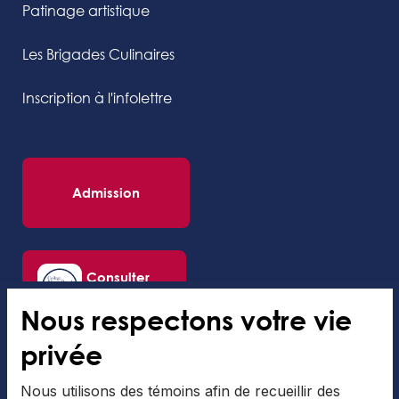
Patinage artistique
Les Brigades Culinaires
Inscription à l'infolettre
Admission
Consulter
l’application
Nous respectons votre vie
privée
Nous utilisons des témoins afin de recueillir des
Le Collège Mont-Royal est une institution privée, mixte, titulaire d’un permis