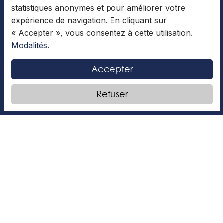
d’enseignement pour la formation générale de niveau secondaire. Il offre un
statistiques anonymes et pour améliorer votre
enseignement en français conduisant à l’obtention d’un diplôme d’études
expérience de navigation. En cliquant sur
secondaires.
« Accepter », vous consentez à cette utilisation.
Modalités
.
Accepter
Tous droits réservés au Collège Mont-Royal
Modalités
Refuser
Gérer les cookies
Conçu et réalisé par