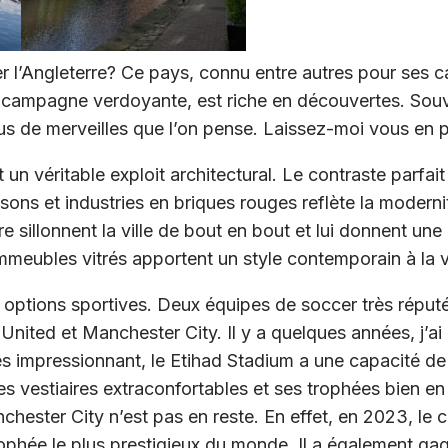
ter l’Angleterre? Ce pays, connu entre autres pour ses 
 campagne verdoyante, est riche en découvertes. Souv
us de merveilles que l’on pense. Laissez-moi vous en p
n véritable exploit architectural. Le contraste parfait 
ons et industries en briques rouges reflète la modernité 
e sillonnent la ville de bout en bout et lui donnent un
 immeubles vitrés apportent un style contemporain à la vi
 options sportives. Deux équipes de soccer très réput
ited et Manchester City. Il y a quelques années, j’ai e
ès impressionnant, le Etihad Stadium a une capacité d
s vestiaires extraconfortables et ses trophées bien en
nchester City n’est pas en reste. En effet, en 2023, le 
ophée le plus prestigieux du monde. Il a également gag