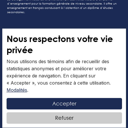
d’enseignement pour la formation générale de niveau secondaire. Il offre un
enseignement en français conduisant à l’obtention d’un diplôme d’études
secondaires.
Nous respectons votre vie
Tous droits réservés au Collège Mont-Royal
privée
Modalités
Gérer les cookies
Nous utilisons des témoins afin de recueillir des
statistiques anonymes et pour améliorer votre
expérience de navigation. En cliquant sur
« Accepter », vous consentez à cette utilisation.
Modalités
.
Accepter
Conçu et réalisé par
Refuser