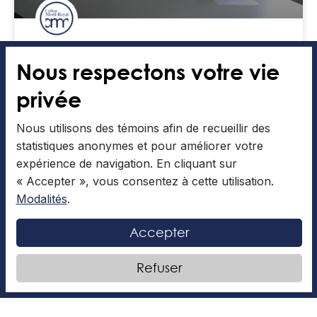
À la découverte du métier
Nous respectons votre vie
d’enseignant de français avec M.
privée
Desrochers
Nous utilisons des témoins afin de recueillir des
Daphnée: Bonjour, chers auditeurs! Nous avons tous
statistiques anonymes et pour améliorer votre
déjà eu un prof de français qui nous a marqués,
expérience de navigation. En cliquant sur
mais qu’est-ce qui se cache derrière ce métier?
« Accepter », vous consentez à cette utilisation.
Modalités
LIRE LA SUITE »
.
Accepter
Articles collaboratifs
10 juin 2026
Refuser
À LA UNE