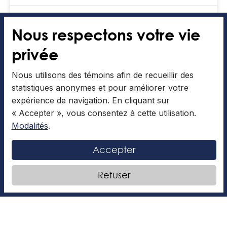
Articles collaboratifs
5 avril 2026
Nous respectons votre vie
privée
DIVERTISSEMENT
Nous utilisons des témoins afin de recueillir des
statistiques anonymes et pour améliorer votre
expérience de navigation. En cliquant sur
« Accepter », vous consentez à cette utilisation.
Modalités
.
Accepter
Refuser
Stranger Things saison 5: bientôt
sur vos écrans
L’article qui suit a été rédigé par Aurélie P. Date de