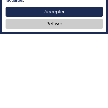
Modalités
.
SPORTS ET LOISIRS
Accepter
Refuser
Un sport canadien peu connu
Au Canada, la plupart des gens connaissent surtout
le hockey, le soccer ou le basketball. Pourtant, il
existe un sport très important pour notre pays,
LIRE LA SUITE »
Sarah-Maude Boucher
18 novembre 2025