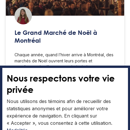
Le Grand Marché de Noël à
Montréal
Chaque année, quand l’hiver arrive à Montréal, des
marchés de Noël ouvrent leurs portes et
transforment la ville en un endroit chaleureux et
festif. En
Nous respectons votre vie
privée
LIRE LA SUITE »
Nous utilisons des témoins afin de recueillir des
Sarah-Maude Boucher
13 Décembre 2025
statistiques anonymes et pour améliorer votre
expérience de navigation. En cliquant sur
« Accepter », vous consentez à cette utilisation.