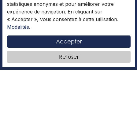
statistiques anonymes et pour améliorer votre
expérience de navigation. En cliquant sur
« Accepter », vous consentez à cette utilisation.
Modalités
.
Éditorial du mois d’avril
Accepter
Bonjour chers lecteurs, C’est déjà le mois d’avril et
Refuser
nous sommes bientôt arrivés à la fin de l’année.
C’est le moment où nous sommes débordés
LIRE LA SUITE »
Andréanne Soucy
6 avril 2026
DIVERTISSEMENT