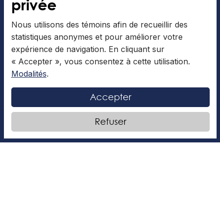
privée
À LA UNE
Nous utilisons des témoins afin de recueillir des
statistiques anonymes et pour améliorer votre
expérience de navigation. En cliquant sur
« Accepter », vous consentez à cette utilisation.
Modalités
.
Accepter
Dans la rue, Noël résonne
Refuser
L’article qui suit a été rédigé par Éléonore F. Chers
lecteurs, Le temps des fêtes vient de se terminer…
Quelques maisons du quartier sont encore
LIRE LA SUITE »
Articles collaboratifs
4 Décembre 2025