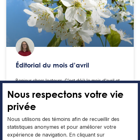
Éditorial du mois d’avril
Bonjour chers lecteurs, C’est déjà le mois d’avril et
nous sommes bientôt arrivés à la fin de l’année.
Nous respectons votre vie
C’est le moment où nous sommes débordés
privée
LIRE LA SUITE »
Nous utilisons des témoins afin de recueillir des
statistiques anonymes et pour améliorer votre
Andréanne Soucy
6 avril 2026
expérience de navigation. En cliquant sur