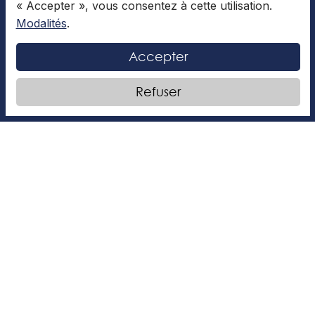
« Accepter », vous consentez à cette utilisation.
Modalités
.
ARTS ET CULTURES
Accepter
Refuser
Italie, une destination qui fait
rêver
L’article qui suit a été rédigé par Charlotte I. Envie
d’une petite aventure gourmande et historique? Si
oui, l’Italie devrait être dans vos premiers choix.