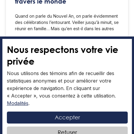
travers le monde
Quand on parle du Nouvel An, on parle évidemment
des célébrations l’entourant. Veiller jusqu’à minuit, se
réunir en famille… Mais qu’en est-il dans les autres
LIRE LA SUITE »
Nous respectons votre vie
privée
Agathe Soucy
16 Décembre 2025
Nous utilisons des témoins afin de recueillir des
statistiques anonymes et pour améliorer votre
expérience de navigation. En cliquant sur
ARTS ET CULTURES
« Accepter », vous consentez à cette utilisation.
Modalités
.
Accepter
Refuser