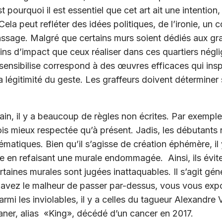
 pourquoi il est essentiel que cet art ait une intention,
Cela peut refléter des idées politiques, de l’ironie, un
sage. Malgré que certains murs soient dédiés aux graf
ns d’impact que ceux réaliser dans ces quartiers négli
ensibilise correspond à des œuvres efficaces qui inspi
a légitimité du geste. Les graffeurs doivent déterminer s
ain, il y a beaucoup de règles non écrites. Par exemple,
ois mieux respectée qu’à présent. Jadis, les débutants n
matiques. Bien qu’il s’agisse de création éphémère, il
e en refaisant une murale endommagée. Ainsi, ils évit
certaines murales sont jugées inattaquables. Il s’agit g
avez le malheur de passer par-dessus, vous vous expo
Parmi les inviolables, il y a celles du tagueur Alexandre
ner, alias «King», décédé d’un cancer en 2017.