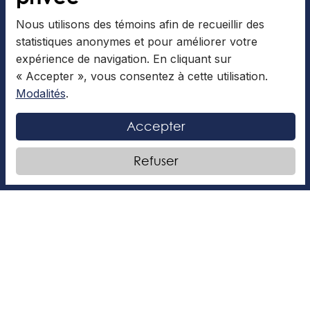
Nous utilisons des témoins afin de recueillir des
statistiques anonymes et pour améliorer votre
expérience de navigation. En cliquant sur
« Accepter », vous consentez à cette utilisation.
Modalités
.
À la découverte du métier
Accepter
d’enseignant de français avec M.
Desrochers
Refuser
Daphnée: Bonjour, chers auditeurs! Nous avons tous
déjà eu un prof de français qui nous a marqués,
mais qu’est-ce qui se cache derrière ce métier?
LIRE LA SUITE »
Articles collaboratifs
10 juin 2026