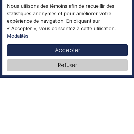
Nous utilisons des témoins afin de recueillir des
statistiques anonymes et pour améliorer votre
expérience de navigation. En cliquant sur
« Accepter », vous consentez à cette utilisation.
Modalités
.
Accepter
Éditorial – Octobre 2025
Refuser
Chers lecteurs et chères lectrices, Le mois
d’octobre est un mois occupé. L’école est bel et
bien commencée, et les devoirs et les études
commencent
LIRE LA SUITE »
Andréanne Soucy
10 novembre 2025