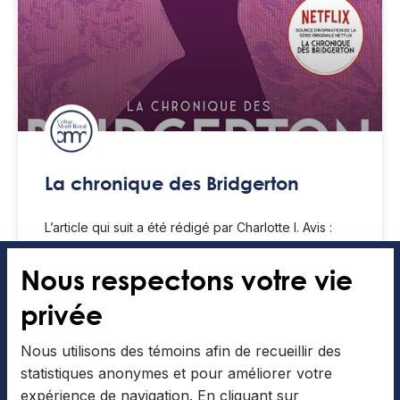
La chronique des Bridgerton
L’article qui suit a été rédigé par Charlotte I. Avis :
Cette suggestion s’adresse à des lecteurs du 2e
cycle Si vous êtes comme moi
Nous respectons votre vie
privée
LIRE LA SUITE »
Nous utilisons des témoins afin de recueillir des
Articles collaboratifs
9 Décembre 2025
statistiques anonymes et pour améliorer votre
expérience de navigation. En cliquant sur