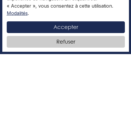
« Accepter », vous consentez à cette utilisation.
Modalités
.
DIVERTISSEMENT
Accepter
Refuser
Manchester, une ville à découvrir
Qui n’a jamais rêvé de visiter l’Angleterre? Ce pays,
connu entre autres pour ses cabines téléphoniques
rouges, sa monarchie et sa campagne verdoyante,
est riche
LIRE LA SUITE »